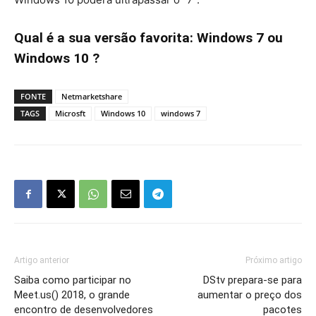
Qual é a sua versão favorita: Windows 7 ou
Windows 10 ?
FONTE
Netmarketshare
TAGS
Microsft
Windows 10
windows 7
Artigo anterior
Próximo artigo
Saiba como participar no
DStv prepara-se para
Meet.us() 2018, o grande
aumentar o preço dos
encontro de desenvolvedores
pacotes