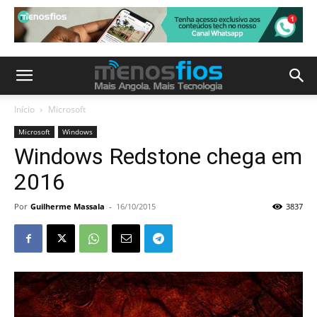
Início
Microsoft
Microsoft
Windows
Windows Redstone chega em
2016
Por
Guilherme Massala
-
16/10/2015
3837