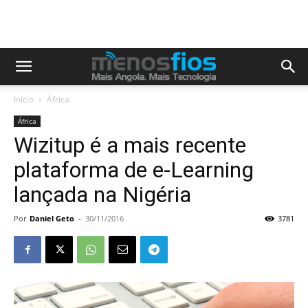
Início
África
África
Wizitup é a mais recente
plataforma de e-Learning
lançada na Nigéria
Por
Daniel Geto
-
30/11/2016
3781