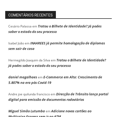
COMENTÁRIOS RECENTES
Tratou o Bilhete de Identidade? Já podes
Cesário Palassa
em
saber o estado do seu processo
INAAREES já permite homologação de diplomas
Isabel João
em
sem sair de casa
Tratou o Bilhete de Identidade?
Hermegildo Joaquim da Silva
em
Já podes saber o estado do seu processo
daniel magalhaes
E-Commerce em Alta: Crescimento de
em
5.807% na era pós-Covid-19
Direcção de Trânsito lança portal
Andre joe quilunda francisco
em
digital para emissão de documentos rodoviários
Miguel Simão Lutumba
Adicione novos cartões ao
em
Multicaixa Express sem ir ao ATM