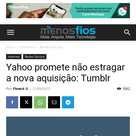
Início
Internet
Redes Sociais
Internet
Redes Sociais
Yahoo promete não estragar
a nova aquisição: Tumblr
Por
Flowck II
-
21/05/2013
3562