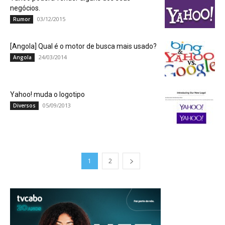
negócios.
03/12/2015
Rumor
[Angola] Qual é o motor de busca mais usado?
24/03/2014
Angola
Yahoo! muda o logotipo
05/09/2013
Diversos
1
2