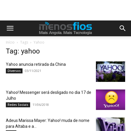
Início
Tags
Yahoo
Tag: yahoo
Yahoo anuncia retirada da China
03/11/2021
Diversos
Yahoo! Messenger será desligado no dia 17 de
Julho
11/06/2018
Redes Sociais
Adeus Marissa Mayer: Yahoo! muda de nome
para Altaba e a...