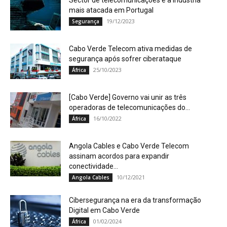
Sector de telecomunicações é a indústria
mais atacada em Portugal
19/12/2023
Segurança
Cabo Verde Telecom ativa medidas de
segurança após sofrer ciberataque
25/10/2023
África
[Cabo Verde] Governo vai unir as três
operadoras de telecomunicações do...
16/10/2022
África
Angola Cables e Cabo Verde Telecom
assinam acordos para expandir
conectividade...
10/12/2021
Angola Cables
Cibersegurança na era da transformação
Digital em Cabo Verde
01/02/2024
África