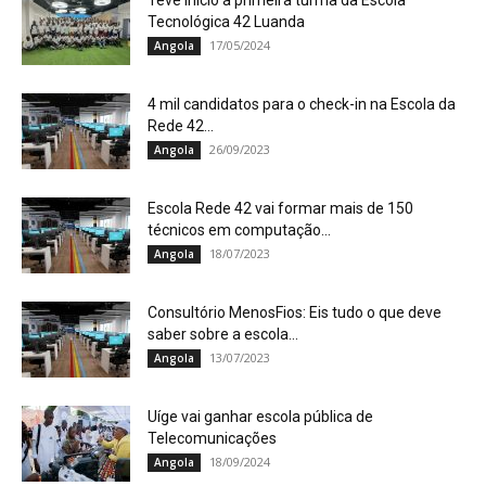
Teve início a primeira turma da Escola
Tecnológica 42 Luanda
17/05/2024
Angola
4 mil candidatos para o check-in na Escola da
Rede 42...
26/09/2023
Angola
Escola Rede 42 vai formar mais de 150
técnicos em computação...
18/07/2023
Angola
Consultório MenosFios: Eis tudo o que deve
saber sobre a escola...
13/07/2023
Angola
Uíge vai ganhar escola pública de
Telecomunicações
18/09/2024
Angola