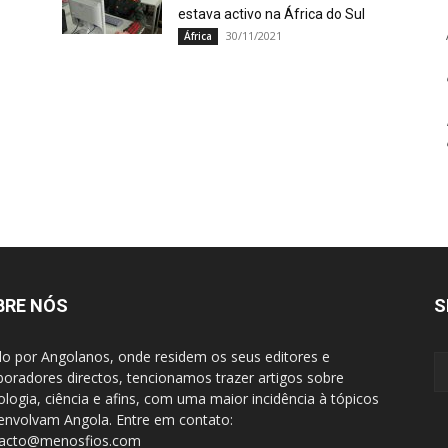
estava activo na África do Sul
30/11/2021
África
BRE NÓS
S
do por Angolanos, onde residem os seus editores e
boradores directos, tencionamos trazer artigos sobre
ologia, ciência e afins, com uma maior incidência à tópicos
envolvam Angola. Entre em contato:
tacto@menosfios.com