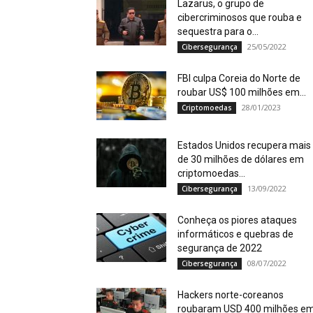
Lazarus, o grupo de
cibercriminosos que rouba e
sequestra para o...
25/05/2022
Cibersegurança
FBI culpa Coreia do Norte de
roubar US$ 100 milhões em...
28/01/2023
Criptomoedas
Estados Unidos recupera mais
de 30 milhões de dólares em
criptomoedas...
13/09/2022
Cibersegurança
Conheça os piores ataques
informáticos e quebras de
segurança de 2022
08/07/2022
Cibersegurança
Hackers norte-coreanos
roubaram USD 400 milhões e