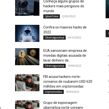
Conheça alguns grupos de
hackers mais perigosos do
mundo
22/02/2023
CyberCrime
Confira os maiores hacks de
2022
26/12/2022
Cibersegurança
EUA sancionam empresa de
moedas digitais acusada de
lavar dinheiro de...
19/08/2022
Cibersegurança
FBI acusa hackers norte-
coreanos de roubarem USD 620
milhões em criptomoedas
18/04/2022
Criptomoedas
Grupo de espionagem
m
cibernética norte-coreano