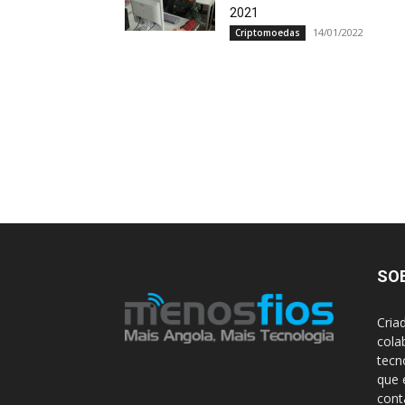
2021
14/01/2022
Criptomoedas
SO
Cria
cola
tecn
que 
con