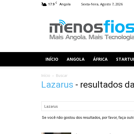
C
17.9
Sexta-feira, Agosto 7, 2026
Angola
Menos
Fios
INÍCIO
ANGOLA
ÁFRICA
STARTU
Início
Buscar
Lazarus
-
resultados d
Se você não gostou dos resultados, por favor, faça out