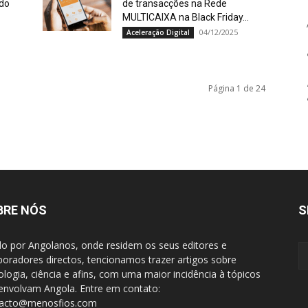
odo
de transacções na Rede
MULTICAIXA na Black Friday...
04/12/2025
Aceleração Digital
Página 1 de 24
BRE NÓS
S
do por Angolanos, onde residem os seus editores e
boradores directos, tencionamos trazer artigos sobre
ologia, ciência e afins, com uma maior incidência à tópicos
envolvam Angola. Entre em contato:
tacto@menosfios.com