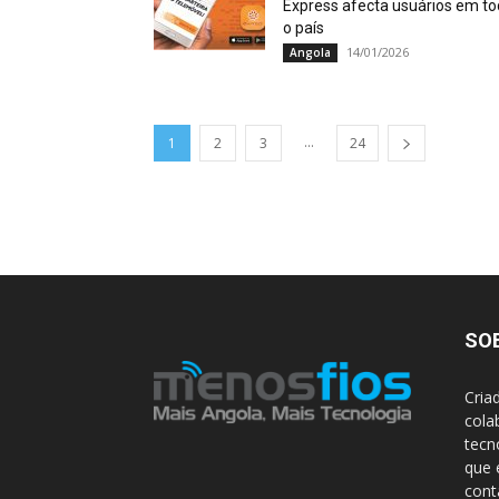
Express afecta usuários em t
o país
14/01/2026
Angola
...
1
2
3
24
SO
Cria
cola
tecn
que 
con