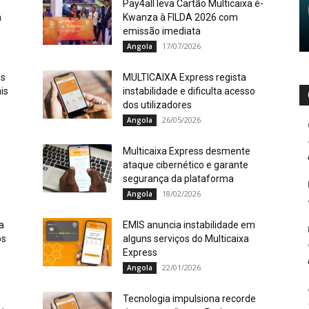
Pay4all leva Cartão Multicaixa é-
a
Kwanza à FILDA 2026 com
emissão imediata
17/07/2026
Angola
as
MULTICAIXA Express regista
is
instabilidade e dificulta acesso
dos utilizadores
26/05/2026
Angola
Multicaixa Express desmente
ataque cibernético e garante
segurança da plataforma
18/02/2026
Angola
a
EMIS anuncia instabilidade em
os
alguns serviços do Multicaixa
Express
22/01/2026
Angola
Tecnologia impulsiona recorde