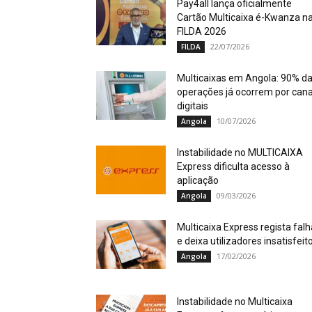
Pay4all lança oficialmente
Cartão Multicaixa é-Kwanza n
FILDA 2026
22/07/2026
FILDA
Multicaixas em Angola: 90% d
operações já ocorrem por cana
digitais
10/07/2026
Angola
Instabilidade no MULTICAIXA
Express dificulta acesso à
aplicação
09/03/2026
Angola
Multicaixa Express regista falh
e deixa utilizadores insatisfeit
17/02/2026
Angola
Instabilidade no Multicaixa