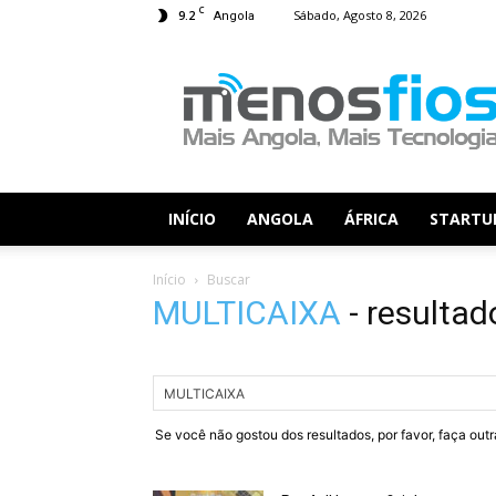
C
9.2
Sábado, Agosto 8, 2026
Angola
Menos
Fios
INÍCIO
ANGOLA
ÁFRICA
STARTU
Início
Buscar
MULTICAIXA
-
resultad
Se você não gostou dos resultados, por favor, faça out