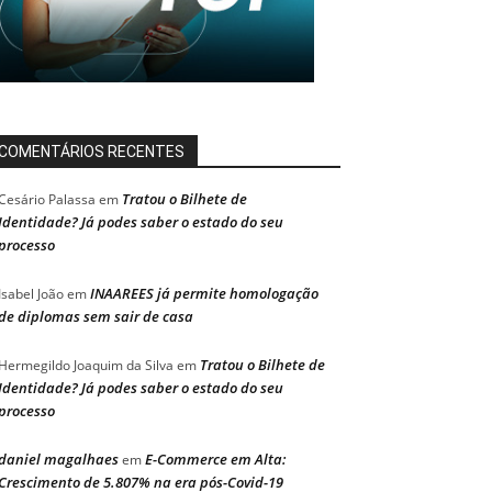
COMENTÁRIOS RECENTES
Tratou o Bilhete de
Cesário Palassa
em
Identidade? Já podes saber o estado do seu
processo
INAAREES já permite homologação
Isabel João
em
de diplomas sem sair de casa
Tratou o Bilhete de
Hermegildo Joaquim da Silva
em
Identidade? Já podes saber o estado do seu
processo
daniel magalhaes
E-Commerce em Alta:
em
Crescimento de 5.807% na era pós-Covid-19