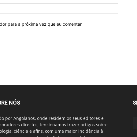
ador para a próxima vez que eu comentar.
BRE NÓS
S
do por Angolanos, onde residem os seus editores e
boradores directos, tencionamos trazer artigos sobre
ologia, ciência e afins, com uma maior incidência à