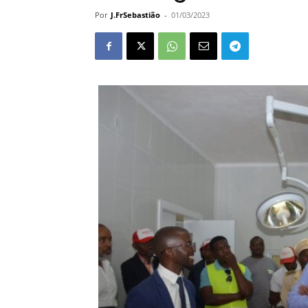
Por
J.FrSebastião
-
01/03/2023