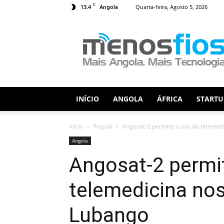
C
13.4
Quarta-feira, Agosto 5, 2026
Angola
Menos
Fios
INÍCIO
ANGOLA
ÁFRICA
STARTU
Início
Angola
Angosat-2 permite o uso da telemedi
Angola
Angosat-2 permi
telemedicina nos
Lubango