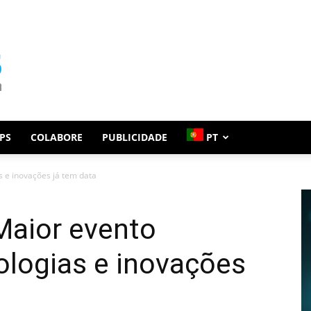
PS
COLABORE
PUBLICIDADE
PT
s e inovações já tem data
Maior evento
ologias e inovações