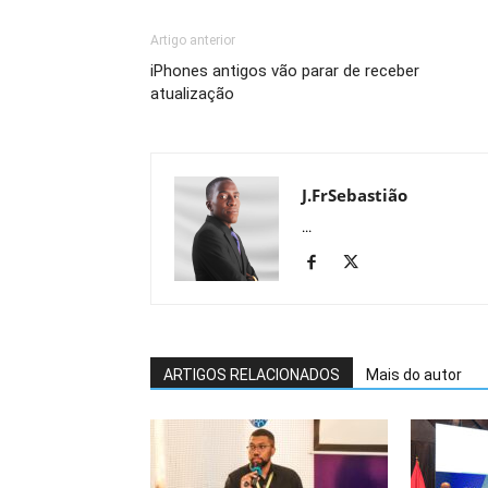
Artigo anterior
iPhones antigos vão parar de receber
atualização
J.FrSebastião
...
ARTIGOS RELACIONADOS
Mais do autor