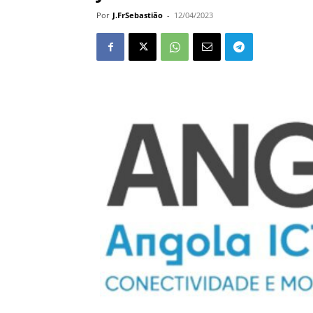
Por
J.FrSebastião
-
12/04/2023