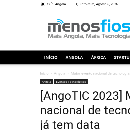
C
12
Quinta-feira, Agosto 6, 2026
Angola
Menos
Fios
INÍCIO
ANGOLA
ÁFRICA
STARTU
Início
Angola
Maior evento nacional de tecnologia
Angola
Eventos Tecnológicos
[AngoTIC 2023] 
nacional de tecn
já tem data