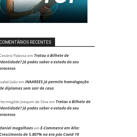
COMENTÁRIOS RECENTES
Tratou o Bilhete de
Cesário Palassa
em
Identidade? Já podes saber o estado do seu
processo
INAAREES já permite homologação
Isabel João
em
de diplomas sem sair de casa
Tratou o Bilhete de
Hermegildo Joaquim da Silva
em
Identidade? Já podes saber o estado do seu
processo
daniel magalhaes
E-Commerce em Alta:
em
Crescimento de 5.807% na era pós-Covid-19