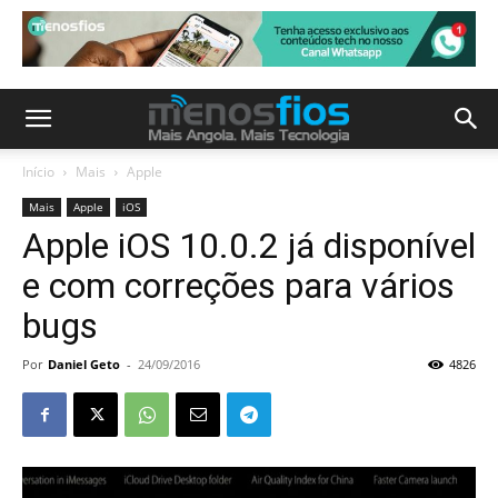
Início
Mais
Apple
Mais
Apple
iOS
Apple iOS 10.0.2 já disponível
e com correções para vários
bugs
Por
Daniel Geto
-
24/09/2016
4826