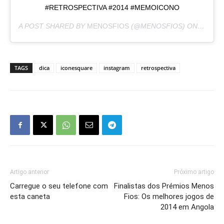
#RETROSPECTIVA #2014 #MEMOICONO
A POST SHARED BY
MENOSFIOS
(@MENOSFIOS) ON
DEC 31
TAGS
dica
iconesquare
instagram
retrospectiva
Artigo anterior
Próximo artigo
Carregue o seu telefone com
Finalistas dos Prémios Menos
esta caneta
Fios: Os melhores jogos de
2014 em Angola