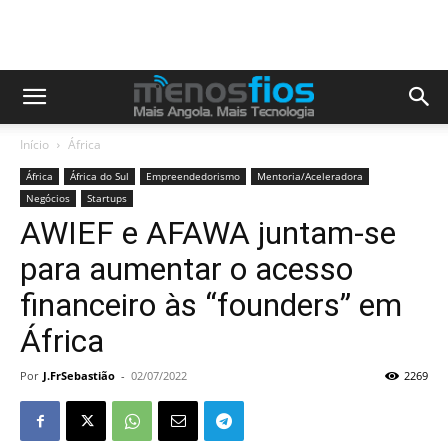
Início
África
África
África do Sul
Empreendedorismo
Mentoria/Aceleradora
Negócios
Startups
AWIEF e AFAWA juntam-se
para aumentar o acesso
financeiro às “founders” em
África
Por
J.FrSebastião
-
02/07/2022
2269