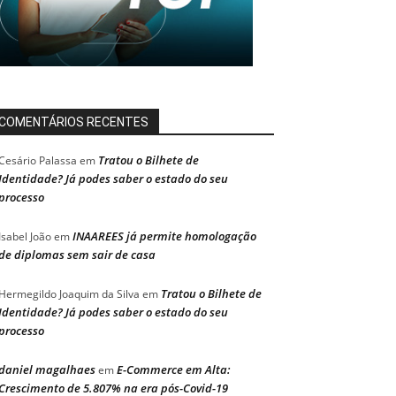
COMENTÁRIOS RECENTES
Tratou o Bilhete de
Cesário Palassa
em
Identidade? Já podes saber o estado do seu
processo
INAAREES já permite homologação
Isabel João
em
de diplomas sem sair de casa
Tratou o Bilhete de
Hermegildo Joaquim da Silva
em
Identidade? Já podes saber o estado do seu
processo
daniel magalhaes
E-Commerce em Alta:
em
Crescimento de 5.807% na era pós-Covid-19