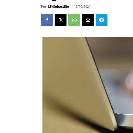
Por
J.FrSebastião
-
13/10/2021