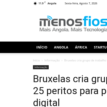
C
11.9
Sexta-feira, Agosto 7, 2026
Angola
Menos
Fios
INÍCIO
ANGOLA
ÁFRICA
STARTU
Início
Informação
Bruxelas cria grupo de trabalho 
Informação
Bruxelas cria gr
25 peritos para p
digital