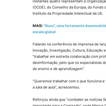
restantes quatro representam a Organizaç
(OCDE), do Conselho da Europa, do Fundo d
Instituto da Propriedade Intelectual da UE.
MAIS:
“Nuxo”, uma ferramenta desenvolvida
escala global
Falando na conferência de imprensa de lança
Inovação, Investigação, Cultura, Educação e
“
trabalhar em estreita colaboração com pro
desinformação, pelo que os especialistas do
de ensino e de aprendizagem
“.
“
Queremos trabalhar com o que funciona e v
a sala de aula
“, acrescentou.
Reforçou ainda que “
combater as notícias f
importante para a Comissão
“, onde Mariya 