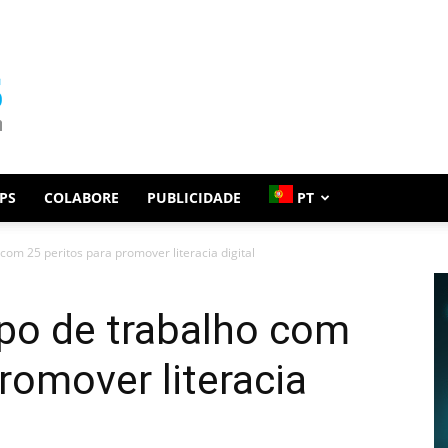
PS
COLABORE
PUBLICIDADE
PT
com 25 peritos para promover literacia digital
upo de trabalho com
romover literacia