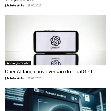
J.FrSebastião
-
28/02/2025
Aceleração Digital
OpenAI lança nova versão do ChatGPT
J.FrSebastião
-
28/02/2025