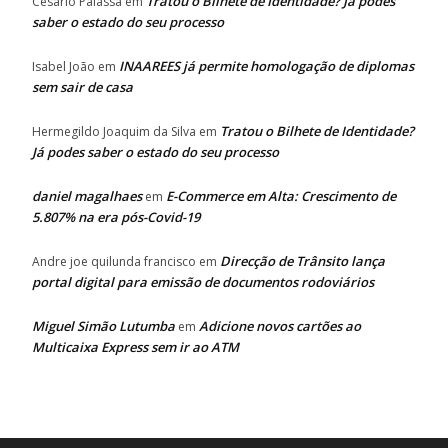
Tratou o Bilhete de Identidade? Já podes
Cesário Palassa
em
saber o estado do seu processo
INAAREES já permite homologação de diplomas
Isabel João
em
sem sair de casa
Tratou o Bilhete de Identidade?
Hermegildo Joaquim da Silva
em
Já podes saber o estado do seu processo
daniel magalhaes
E-Commerce em Alta: Crescimento de
em
5.807% na era pós-Covid-19
Direcção de Trânsito lança
Andre joe quilunda francisco
em
portal digital para emissão de documentos rodoviários
Miguel Simão Lutumba
Adicione novos cartões ao
em
Multicaixa Express sem ir ao ATM