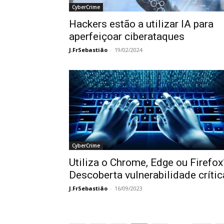
CyberCrime
Hackers estão a utilizar IA para
aperfeiçoar ciberataques
J.FrSebastião
-
19/02/2024
CyberCrime
Utiliza o Chrome, Edge ou Firefox
Descoberta vulnerabilidade crític
J.FrSebastião
-
16/09/2023