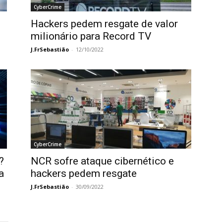
CyberCrime
Hackers pedem resgate de valor
milionário para Record TV
J.FrSebastião
-
12/10/2022
CyberCrime
?
NCR sofre ataque cibernético e
a
hackers pedem resgate
J.FrSebastião
-
30/09/2022