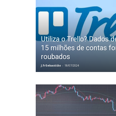
Utiliza o Trello? Dados 
15 milhões de contas f
roubados
J.FrSebastião
-
18/07/2024