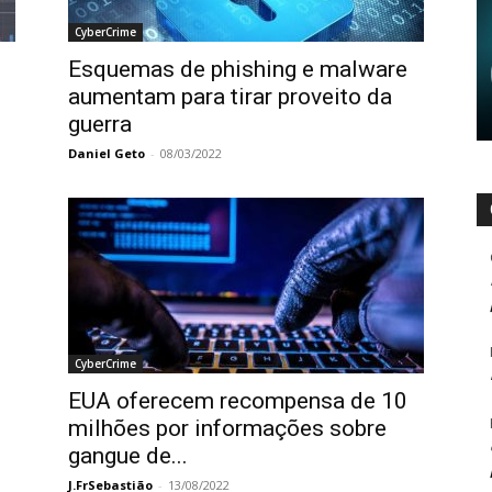
CyberCrime
Esquemas de phishing e malware
aumentam para tirar proveito da
guerra
Daniel Geto
-
08/03/2022
CyberCrime
EUA oferecem recompensa de 10
milhões por informações sobre
gangue de...
J.FrSebastião
-
13/08/2022