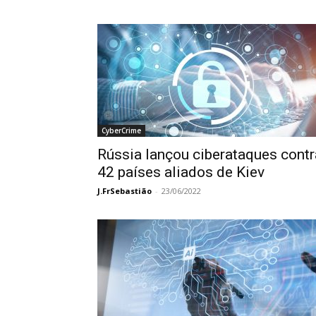
CyberCrime
Rússia lançou ciberataques contr
42 países aliados de Kiev
J.FrSebastião
-
23/06/2022