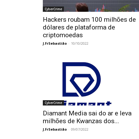
CyberCrime
Hackers roubam 100 milhões de
dólares de plataforma de
criptomoedas
J.FrSebastião
-
10/10/2022
CyberCrime
Diamant Media sai do ar e leva
milhões de Kwanzas dos...
J.FrSebastião
-
09/07/2022