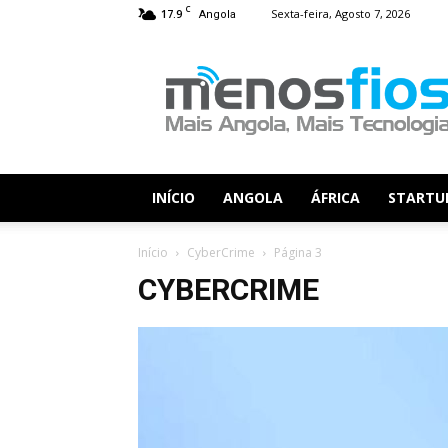
C
17.9
Sexta-feira, Agosto 7, 2026
Angola
Menos
Fios
INÍCIO
ANGOLA
ÁFRICA
STARTU
Início
CyberCrime
Página 3
CYBERCRIME