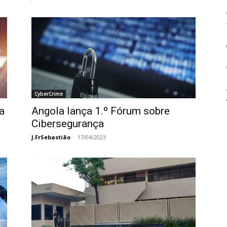
CyberCrime
a
Angola lança 1.º Fórum sobre
Cibersegurança
J.FrSebastião
-
17/04/2023