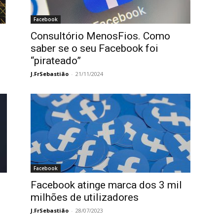
Facebook
Consultório MenosFios. Como
saber se o seu Facebook foi
“pirateado”
J.FrSebastião
-
21/11/2024
Facebook
Facebook atinge marca dos 3 mil
milhões de utilizadores
J.FrSebastião
-
28/07/2023