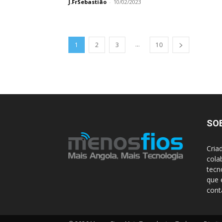
J.FrSebastião
-
10/02/2023
...
1
2
3
10
SO
Cria
cola
tecn
que 
con