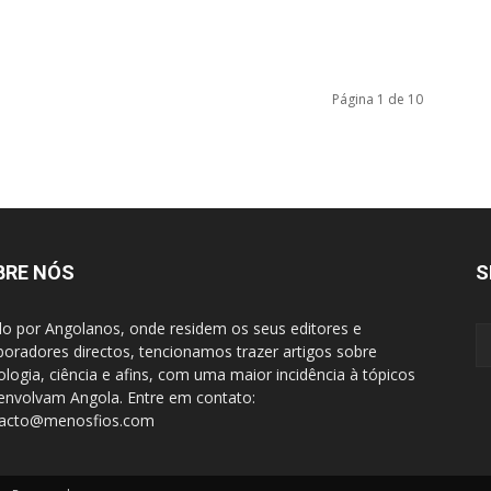
Página 1 de 10
BRE NÓS
S
do por Angolanos, onde residem os seus editores e
boradores directos, tencionamos trazer artigos sobre
ologia, ciência e afins, com uma maior incidência à tópicos
envolvam Angola. Entre em contato:
tacto@menosfios.com