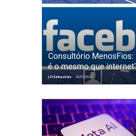
Consultório MenosFios:
é o mesmo que internet
J.FrSebastião
-
18/03/2022