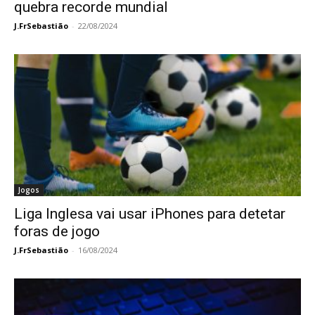
quebra recorde mundial
J.FrSebastião
-
22/08/2024
Jogos
Liga Inglesa vai usar iPhones para detetar
foras de jogo
J.FrSebastião
-
16/08/2024