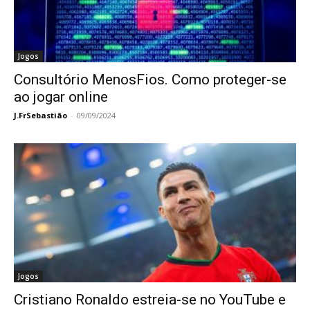
Jogos
Consultório MenosFios. Como proteger-se
ao jogar online
J.FrSebastião
-
09/09/2024
Jogos
Cristiano Ronaldo estreia-se no YouTube e