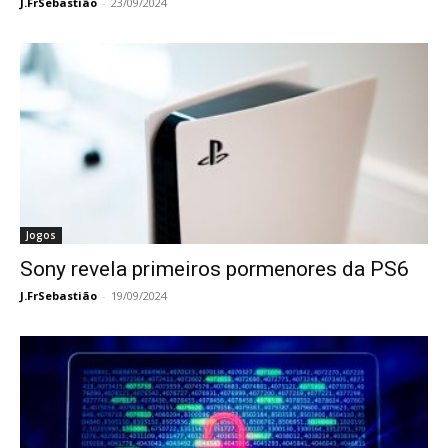
J.FrSebastião
-
23/09/2024
Jogos
Sony revela primeiros pormenores da PS6
J.FrSebastião
-
19/09/2024