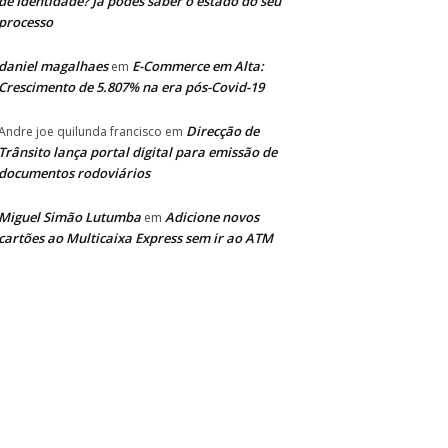
de Identidade? Já podes saber o estado do seu
processo
daniel magalhaes
E-Commerce em Alta:
em
Crescimento de 5.807% na era pós-Covid-19
Direcção de
Andre joe quilunda francisco
em
Trânsito lança portal digital para emissão de
documentos rodoviários
Miguel Simão Lutumba
Adicione novos
em
cartões ao Multicaixa Express sem ir ao ATM