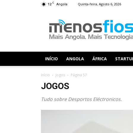
C
12
Quinta-feira, Agosto 6, 2026
Angola
Menos
Fios
INÍCIO
ANGOLA
ÁFRICA
STARTU
Início
Jogos
Página 57
JOGOS
Tudo sobre Desportos Eléctronicos.