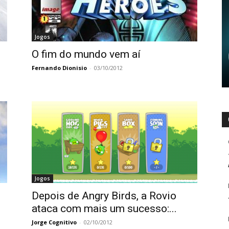
Jogos
O fim do mundo vem aí
Fernando Dionisio
-
03/10/2012
Jogos
Depois de Angry Birds, a Rovio
ataca com mais um sucesso:...
Jorge Cognitivo
-
02/10/2012