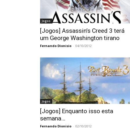
Jogos
[Jogos] Assassin’s Creed 3 terá
um George Washington tirano
Fernando Dionisio
-
04/10/2012
Jogos
[Jogos] Enquanto isso esta
semana…
Fernando Dionisio
-
02/10/2012