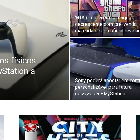
‘GTA 6’ entra em contagem
decrescente com pré-venda
marcada e capa oficial revela
os físicos
yStation a
Sony poderá apostar em cont
personalizável para futura
geração da PlayStation