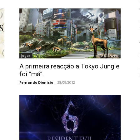
Jogos
A primeira reacção a Tokyo Jungle
foi “má”.
Fernando Dionisio
-
28/09/2012