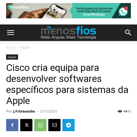
Início
Apple
Apple
Cisco cria equipa para
desenvolver softwares
específicos para sistemas da
Apple
Por
J.FrSebastião
-
27/10/2021
4411