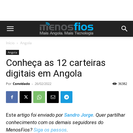
Início
Angola
Angola
Conheça as 12 carteiras
digitais em Angola
Por
Convidado
-
26/02/2022
36382
Este
artigo foi enviado por
Sandro Jorge
. Quer partilhar
conhecimento com os demais seguidores do
MenosFios?
Siga os passos
.