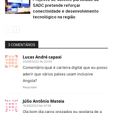
SADC pretende reforçar
conectividade e desenvolvimento
tecnológico na região
3 COMENTÁRIOS
Lucas André capaxi
20/09/2022 No 20:53
Comentário:qual é carteira digital que eu posso
aderir que vários países usam inclusive
Angola?
Responder
Júlio Antônio Mateia
15/09/2023 No 07:58
Ola bom dia caros prezados eu gostaria de a