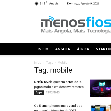
C
31.3
Domingo, Agosto 9, 2026
Angola
Menos
Fios
INÍCIO
ANGOLA
ÁFRICA
STARTU
Início
Tags
Mobile
Tag: mobile
Netflix revela que tem cerca de 90
jogos mobile em desenvolvimento
15/12/2023
Apps
Os 5 smartphones mais vendidos
no primeiro trimestre de 2017