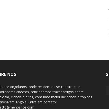
BRE NÓS
S
do por Angolanos, onde residem os seus editores e
boradores directos, tencionamos trazer artigos sobre
ologia, ciência e afins, com uma maior incidência à tópicos
envolvam Angola. Entre em contato:
tacto@menosfios.com