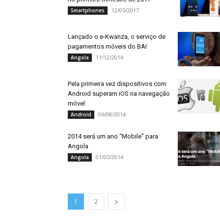
12/05/2017
Smartphones
Lançado o e-Kwanza, o serviço de
pagamentos móveis do BAI
11/12/2014
Angola
Pela primeira vez dispositivos com
Android superam iOS na navegação
móvel
06/08/2014
Android
2014 será um ano “Mobile” para
Angola
01/05/2014
Angola
1
2