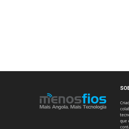
SO
Cria
cola
tecn
que 
con