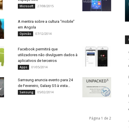
27/08/2015
Microsoft
A mentira sobre a cultura “mobile”
em Angola
07/12/2014
Opinião
Facebook permitirá que
utilizadores não divulguem dados à
aplicativos de terceiros
01/05/2014
Apps
Samsung anuncia evento para 24
de Fevereiro, Galaxy S5 à vista…
05/02/2014
Samsung
Página 1 de 2