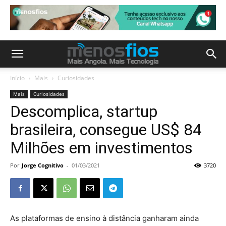
Início
Mais
Curiosidades
Mais
Curiosidades
Descomplica, startup
brasileira, consegue US$ 84
Milhões em investimentos
Por
Jorge Cognitivo
-
01/03/2021
3720
As plataformas de ensino à distância ganharam ainda