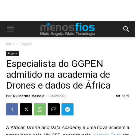
Início
Angola
Angola
Especialista do GGPEN
admitido na academia de
Drones e dados de África
Por
Guilherme Massala
-
28/09/2020
3825
A A
frican Drone and Data Academy
é uma nova academia