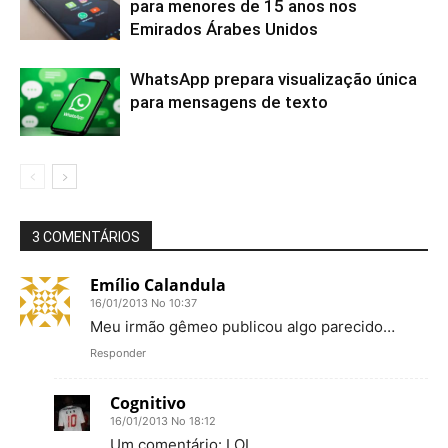
para menores de 15 anos nos
Emirados Árabes Unidos
WhatsApp prepara visualização única
para mensagens de texto
3 COMENTÁRIOS
Emílio Calandula
16/01/2013 No 10:37
Meu irmão gêmeo publicou algo parecido…
Responder
Cognitivo
16/01/2013 No 18:12
Um comentário: LOL