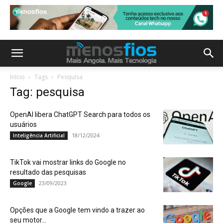
Início
Tags
Pesquisa
Tag: pesquisa
OpenAI libera ChatGPT Search para todos os
usuários
18/12/2024
Inteligência Artificial
TikTok vai mostrar links do Google no
resultado das pesquisas
23/09/2023
Google
Opções que a Google tem vindo a trazer ao
seu motor...