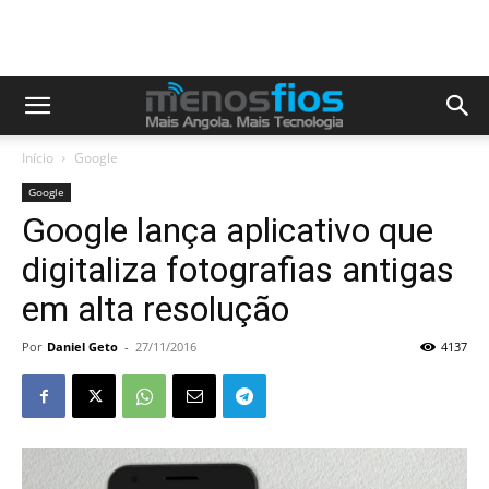
Início
Google
Google
Google lança aplicativo que
digitaliza fotografias antigas
em alta resolução
Por
Daniel Geto
-
27/11/2016
4137