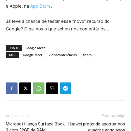
e Apple, na
App Store
.
Já teve a chance de testar esse “novo” recurso do
Google? Diga-nos o que achou nos comentários…
FONTE
Google Meet
TAGS
Google Meet
Videoconferências
zoom
Artigo anterior
Próximo artigo
Microsoft lança Surface Book
Huawei pretende apostar nos
3 com 32GB de RAM
quadros angolanos