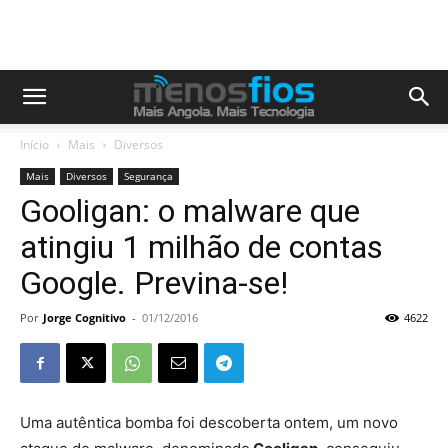
Início
Mais
Diversos
Mais
Diversos
Segurança
Gooligan: o malware que
atingiu 1 milhão de contas
Google. Previna-se!
Por
Jorge Cognitivo
-
01/12/2016
4622
Uma autêntica bomba foi descoberta ontem, um novo