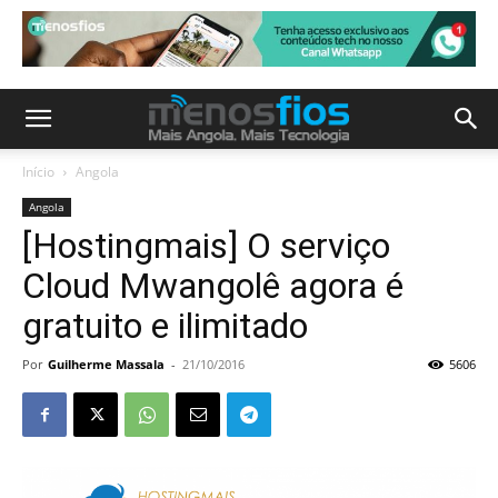
Início
Angola
Angola
[Hostingmais] O serviço
Cloud Mwangolê agora é
gratuito e ilimitado
Por
Guilherme Massala
-
21/10/2016
5606