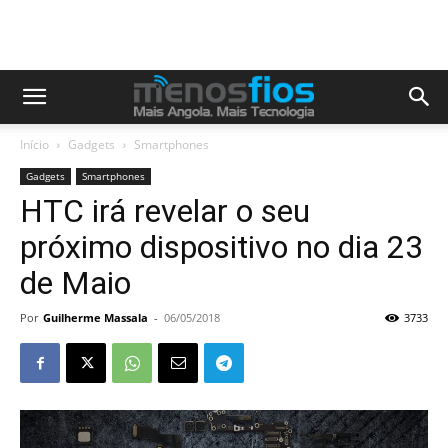
Início
Gadgets
Smartphones
Gadgets
Smartphones
HTC irá revelar o seu
próximo dispositivo no dia 23
de Maio
Por
Guilherme Massala
-
06/05/2018
3733