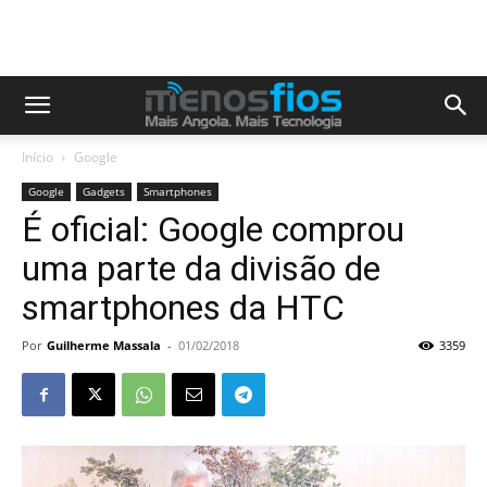
Início
Google
Google
Gadgets
Smartphones
É oficial: Google comprou
uma parte da divisão de
smartphones da HTC
Por
Guilherme Massala
-
01/02/2018
3359