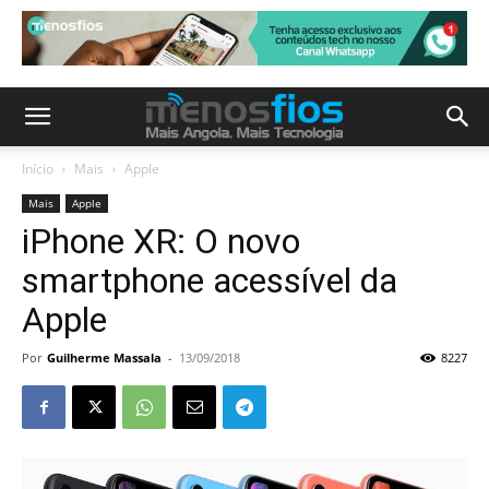
Início
Mais
Apple
Mais
Apple
iPhone XR: O novo
smartphone acessível da
Apple
Por
Guilherme Massala
-
13/09/2018
8227