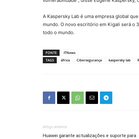
vulnerabilidade
”, disse Eugene Kaspersky, 
A Kaspersky Lab é uma empresa global que 
mundo. O novo escritório em Kigali será o
todo o mundo.
FONTE
ITNews
TAGS
áfrica
Cibersegurança
kaspersky lab
Artigo anterior
Huawei garante actualizações e suporte para