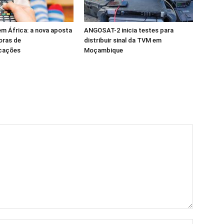
m África: a nova aposta
ANGOSAT-2 inicia testes para
oras de
distribuir sinal da TVM em
cações
Moçambique