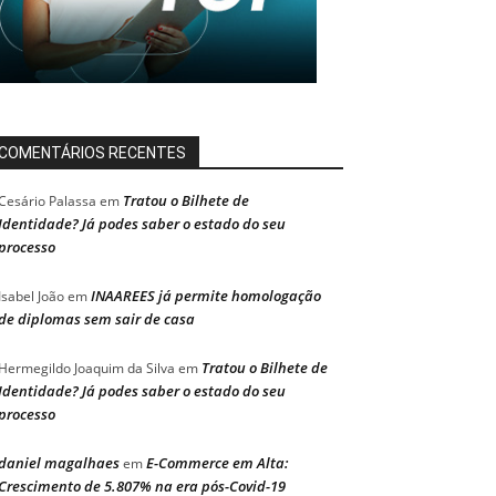
COMENTÁRIOS RECENTES
Tratou o Bilhete de
Cesário Palassa
em
Identidade? Já podes saber o estado do seu
processo
INAAREES já permite homologação
Isabel João
em
de diplomas sem sair de casa
Tratou o Bilhete de
Hermegildo Joaquim da Silva
em
Identidade? Já podes saber o estado do seu
processo
daniel magalhaes
E-Commerce em Alta:
em
Crescimento de 5.807% na era pós-Covid-19