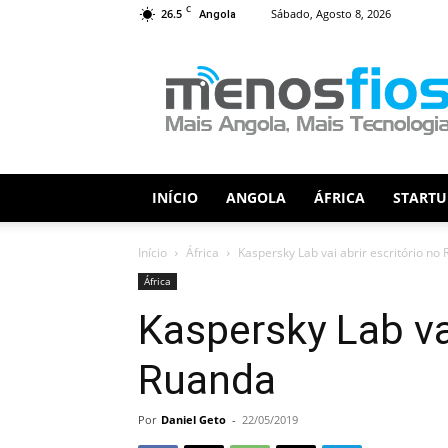
C
26.5
Sábado, Agosto 8, 2026
Angola
Menos
Fios
INÍCIO
ANGOLA
ÁFRICA
STARTU
Início
África
Kaspersky Lab vai abrir escritório no
África
Kaspersky Lab vai
Ruanda
Por
Daniel Geto
-
22/05/2019