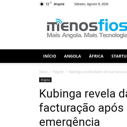
C
12
Sábado, Agosto 8, 2026
Angola
Menos
Fios
INÍCIO
ANGOLA
ÁFRICA
STARTU
Início
Angola
Kubinga revela dados da sua factur
Angola
Kubinga revela 
facturação após
emergência