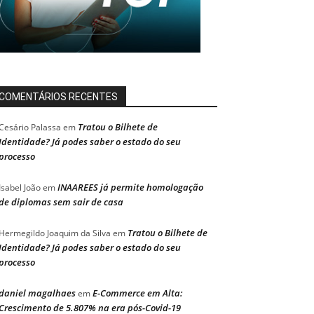
COMENTÁRIOS RECENTES
Tratou o Bilhete de
Cesário Palassa
em
Identidade? Já podes saber o estado do seu
processo
INAAREES já permite homologação
Isabel João
em
de diplomas sem sair de casa
Tratou o Bilhete de
Hermegildo Joaquim da Silva
em
Identidade? Já podes saber o estado do seu
processo
daniel magalhaes
E-Commerce em Alta:
em
Crescimento de 5.807% na era pós-Covid-19