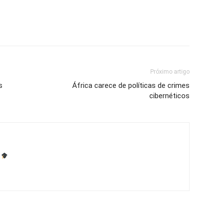
Próximo artigo
s
África carece de políticas de crimes
cibernéticos