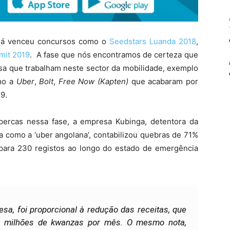
 já venceu concursos como o
Seedstars Luanda 2018
,
it 2019
. A fase que nós encontramos de certeza que
sa que trabalham neste sector da mobilidade, exemplo
omo a
Uber
,
Bolt
,
Free Now (Kapten)
que acabaram por
9.
percas nessa fase, a empresa Kubinga, detentora da
como a ‘uber angolana’, contabilizou quebras de 71%
0 para 230 registos ao longo do estado de emergência
sa, foi proporcional à redução das receitas, que
4 milhões de kwanzas por mês. O mesmo nota,