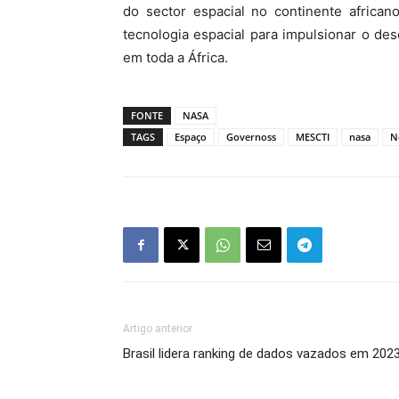
do sector espacial no continente african
tecnologia espacial para impulsionar o d
em toda a África.
FONTE
NASA
TAGS
Espaço
Governoss
MESCTI
nasa
N
Artigo anterior
Brasil lidera ranking de dados vazados em 202