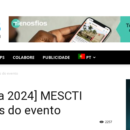
PS
COLABORE
PUBLICIDADE
PT
s do evento
a 2024] MESCTI
s do evento
2257