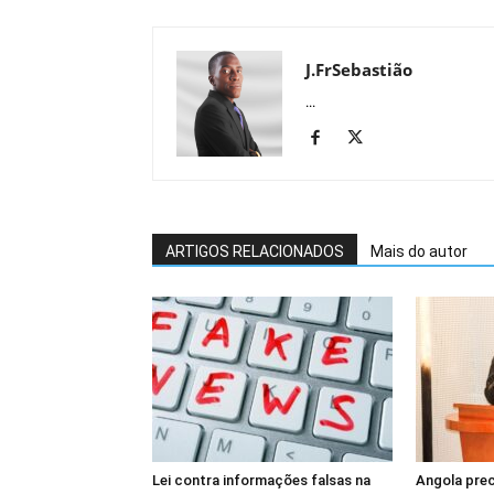
J.FrSebastião
...
ARTIGOS RELACIONADOS
Mais do autor
Lei contra informações falsas na
Angola prec