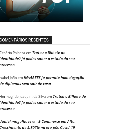
COMENTÁRIOS RECENTES
Tratou o Bilhete de
Cesário Palassa
em
Identidade? Já podes saber o estado do seu
processo
INAAREES já permite homologação
Isabel João
em
de diplomas sem sair de casa
Tratou o Bilhete de
Hermegildo Joaquim da Silva
em
Identidade? Já podes saber o estado do seu
processo
daniel magalhaes
E-Commerce em Alta:
em
Crescimento de 5.807% na era pós-Covid-19