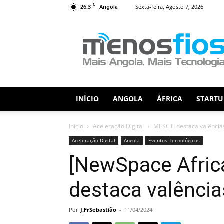
C
26.3
Sexta-feira, Agosto 7, 2026
Angola
Menos
Fios
INÍCIO
ANGOLA
ÁFRICA
STARTU
Início
Aceleração Digital
MESCTI destaca valência
Aceleração Digital
Angola
Eventos Tecnológicos
[NewSpace Afric
destaca valência
Por
J.FrSebastião
-
11/04/2024