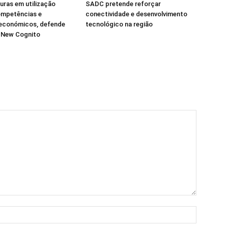
turas em utilização
SADC pretende reforçar
ompetências e
conectividade e desenvolvimento
 económicos, defende
tecnológico na região
a New Cognito