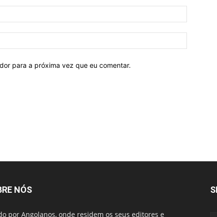
ador para a próxima vez que eu comentar.
BRE NÓS
S
do por Angolanos, onde residem os seus editores e