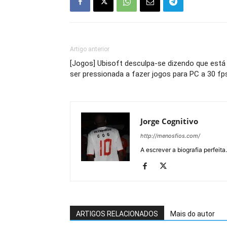
Artigo anterior
[Jogos] Ubisoft desculpa-se dizendo que está
ser pressionada a fazer jogos para PC a 30 fp
Jorge Cognitivo
http://menosfios.com/
A escrever a biografia perfeita
ARTIGOS RELACIONADOS
Mais do autor