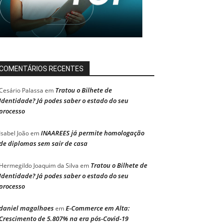
COMENTÁRIOS RECENTES
Tratou o Bilhete de
Cesário Palassa
em
Identidade? Já podes saber o estado do seu
processo
INAAREES já permite homologação
Isabel João
em
de diplomas sem sair de casa
Tratou o Bilhete de
Hermegildo Joaquim da Silva
em
Identidade? Já podes saber o estado do seu
processo
daniel magalhaes
E-Commerce em Alta:
em
Crescimento de 5.807% na era pós-Covid-19