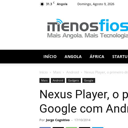
C
31.3
Domingo, Agosto 9, 2026
Angola
Menos
Fios
INÍCIO
ANGOLA
ÁFRICA
STARTU
Início
Mais
Android
Nexus Player, o primeiro d
Mais
Android
Gadgets
Google
Nexus Player, o p
Google com And
Por
Jorge Cognitivo
-
17/10/2014