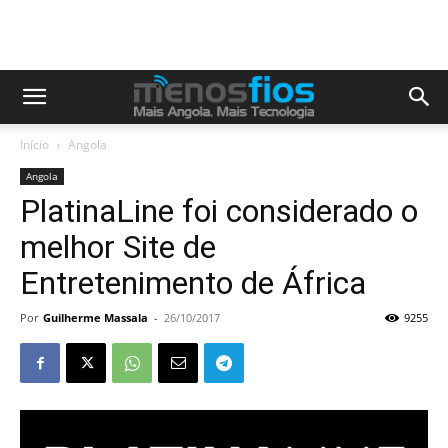
Início
Angola
Angola
PlatinaLine foi considerado o
melhor Site de
Entretenimento de África
Por
Guilherme Massala
-
26/10/2017
9255