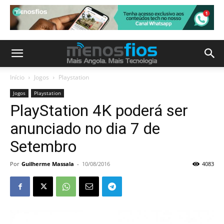
Início
Jogos
Playstation
Jogos
Playstation
PlayStation 4K poderá ser
anunciado no dia 7 de
Setembro
Por
Guilherme Massala
-
10/08/2016
4083