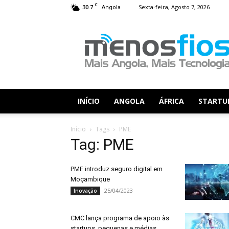
C
30.7
Sexta-feira, Agosto 7, 2026
Angola
Menos
Fios
INÍCIO
ANGOLA
ÁFRICA
STARTU
Início
Tags
PME
Tag: PME
PME introduz seguro digital em
Moçambique
25/04/2023
Inovação
CMC lança programa de apoio às
startups, pequenas e médias