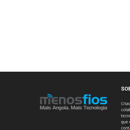
SO
Cria
cola
tecn
que 
con