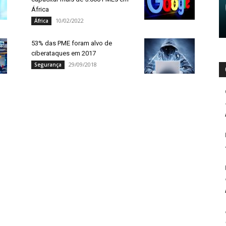
África
10/02/2022
África
53% das PME foram alvo de
ciberataques em 2017
29/09/2018
Segurança