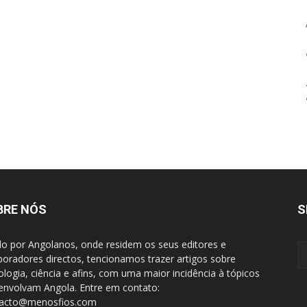
BRE NÓS
S
do por Angolanos, onde residem os seus editores e
boradores directos, tencionamos trazer artigos sobre
ologia, ciência e afins, com uma maior incidência à tópicos
envolvam Angola. Entre em contato:
tacto@menosfios.com