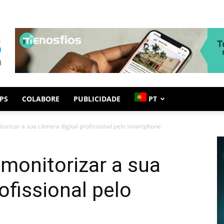
PS
COLABORE
PUBLICIDADE
PT
torizar a sua câmera digital profissional pelo smartphone
 monitorizar a sua
ofissional pelo