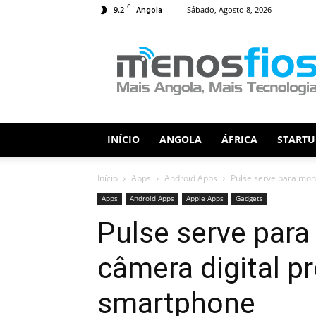
C
9.2
Sábado, Agosto 8, 2026
Angola
Menos
Fios
INÍCIO
ANGOLA
ÁFRICA
STARTU
Início
Apps
Android Apps
Pulse serve para moni
Apps
Android Apps
Apple Apps
Gadgets
Pulse serve para
câmera digital pr
smartphone