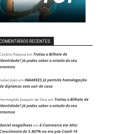
COMENTÁRIOS RECENTES
Tratou o Bilhete de
Cesário Palassa
em
Identidade? Já podes saber o estado do seu
processo
INAAREES já permite homologação
Isabel João
em
de diplomas sem sair de casa
Tratou o Bilhete de
Hermegildo Joaquim da Silva
em
Identidade? Já podes saber o estado do seu
processo
daniel magalhaes
E-Commerce em Alta:
em
Crescimento de 5.807% na era pós-Covid-19