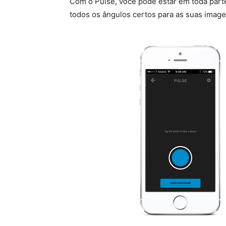
Com o Pulse, você pode estar em toda part
todos os ângulos certos para as suas image