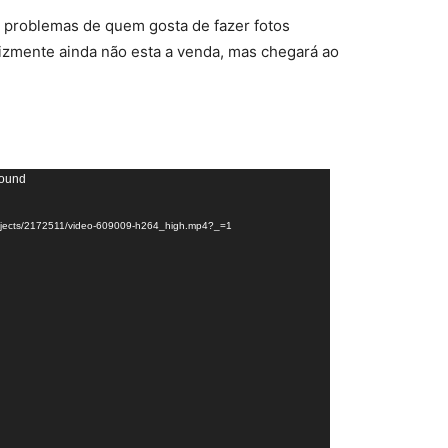
s problemas de quem gosta de fazer fotos
izmente ainda não esta a venda, mas chegará ao
found
/projects/2172511/video-609009-h264_high.mp4?_=1