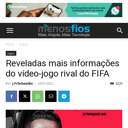
Início
Jogos
Jogos
Reveladas mais informações
do vídeo-jogo rival do FIFA
Por
J.FrSebastião
-
29/01/2022
3220