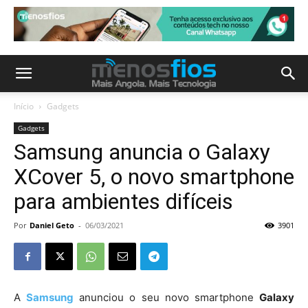
Início
Gadgets
Gadgets
Samsung anuncia o Galaxy
XCover 5, o novo smartphone
para ambientes difíceis
Por
Daniel Geto
-
06/03/2021
3901
A
Samsung
anunciou o seu novo smartphone
Galaxy