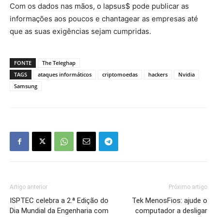
Com os dados nas mãos, o lapsus$ pode publicar as
informações aos poucos e chantagear as empresas até
que as suas exigências sejam cumpridas.
FONTE
The Teleghap
TAGS
ataques informáticos
criptomoedas
hackers
Nvidia
Samsung
Artigo anterior
Próximo artigo
ISPTEC celebra a 2.ª Edição do
Tek MenosFios: ajude o
Dia Mundial da Engenharia com
computador a desligar