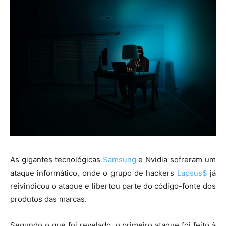
As gigantes tecnológicas
Samsung
e Nvidia sofreram um
ataque informático, onde o grupo de hackers
Lapsus$
já
reivindicou o ataque e libertou parte do código-fonte dos
produtos das marcas.
Segundo o que foi revelado, o primeiro ataque foi feito à