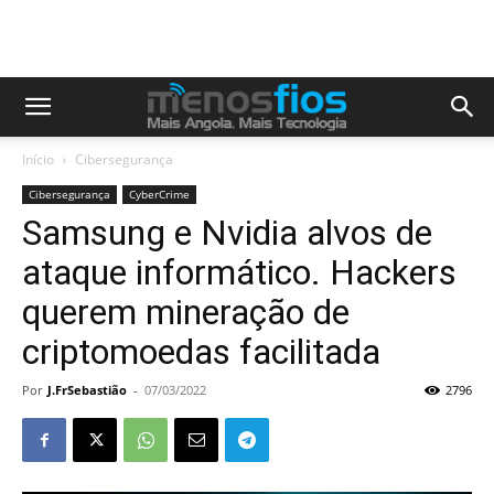
Início
Cibersegurança
Cibersegurança
CyberCrime
Samsung e Nvidia alvos de
ataque informático. Hackers
querem mineração de
criptomoedas facilitada
Por
J.FrSebastião
-
07/03/2022
2796