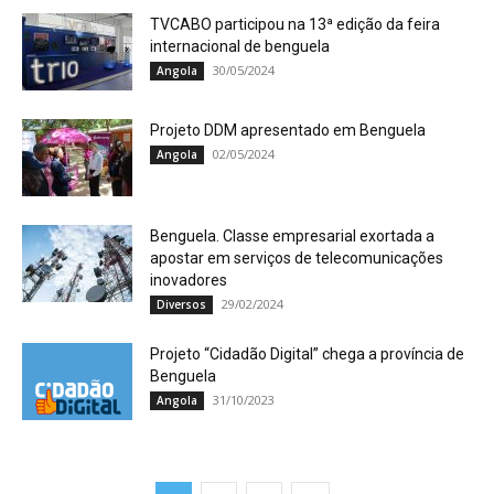
TVCABO participou na 13ª edição da feira
internacional de benguela
30/05/2024
Angola
Projeto DDM apresentado em Benguela
02/05/2024
Angola
Benguela. Classe empresarial exortada a
apostar em serviços de telecomunicações
inovadores
29/02/2024
Diversos
Projeto “Cidadão Digital” chega a província de
Benguela
31/10/2023
Angola