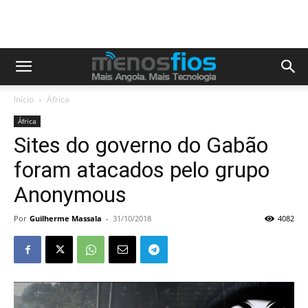
Início
África
África
Sites do governo do Gabão
foram atacados pelo grupo
Anonymous
Por
Guilherme Massala
-
31/10/2018
4082