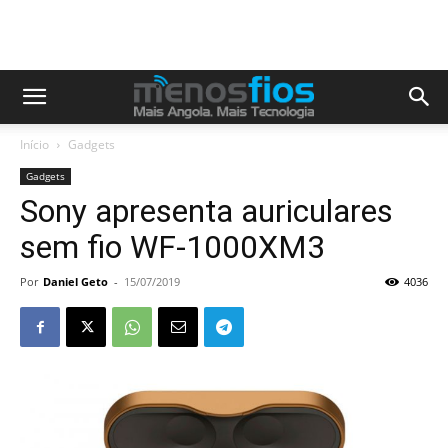
Início
Gadgets
Gadgets
Sony apresenta auriculares
sem fio WF-1000XM3
Por
Daniel Geto
-
15/07/2019
4036