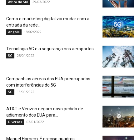
29/03/2022
África do Sul
Como o marketing digital vai mudar com a
entrada da rede...
18/02/2022
Angola
Tecnologia 5G e a segurança nos aeroportos
25/01/2022
5G
Companhias aéreas dos EUA preocupados
com interferências do 5G
18/01/2022
5G
AT&T e Verizon negam novo pedido de
adiamento dos EUA para...
03/01/2022
Diversos
Manuel Homem: É preciso quadros