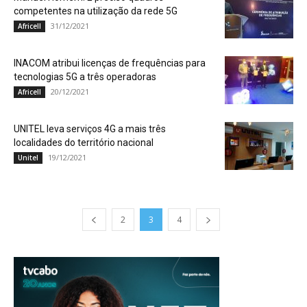
competentes na utilização da rede 5G
31/12/2021
Africell
INACOM atribui licenças de frequências para
tecnologias 5G a três operadoras
20/12/2021
Africell
UNITEL leva serviços 4G a mais três
localidades do território nacional
19/12/2021
Unitel
2
3
4