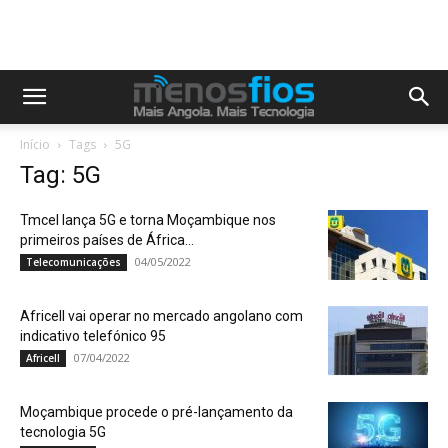
Início
Tags
5G
Tag: 5G
Tmcel lança 5G e torna Moçambique nos
primeiros países de África...
04/05/2022
Telecomunicações
Africell vai operar no mercado angolano com
indicativo telefónico 95
07/04/2022
Africell
Moçambique procede o pré-lançamento da
tecnologia 5G