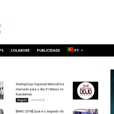
PS
COLABORE
PUBLICIDADE
PT
StartupDojo Especial MenosFios
marcado para o dia 31 Março no
KiandaHub
26/03/2018
Angola
[MWC 2018] Qual é o segredo do