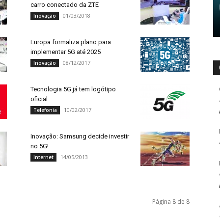
carro conectado da ZTE
01/03/2018
Inovação
Europa formaliza plano para
implementar 5G até 2025
08/12/2017
Inovação
Tecnologia 5G já tem logótipo
oficial
10/02/2017
Telefonia
Inovação: Samsung decide investir
no 5G!
14/05/2013
Internet
Página 8 de 8