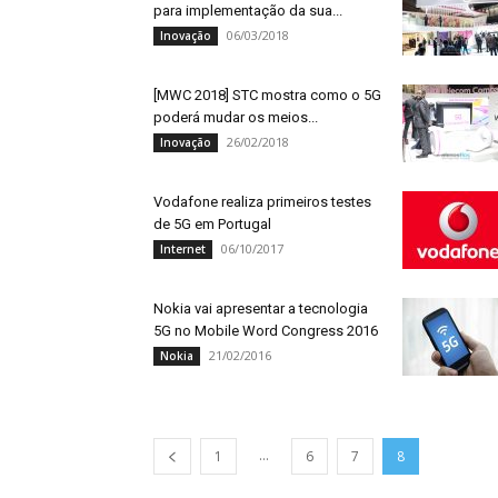
para implementação da sua...
06/03/2018
Inovação
[MWC 2018] STC mostra como o 5G
poderá mudar os meios...
26/02/2018
Inovação
Vodafone realiza primeiros testes
de 5G em Portugal
06/10/2017
Internet
Nokia vai apresentar a tecnologia
5G no Mobile Word Congress 2016
21/02/2016
Nokia
...
1
6
7
8