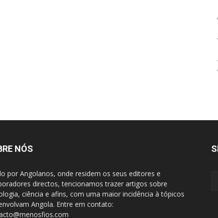
BRE NÓS
S
do por Angolanos, onde residem os seus editores e
boradores directos, tencionamos trazer artigos sobre
ologia, ciência e afins, com uma maior incidência à tópicos
envolvam Angola. Entre em contato:
tacto@menosfios.com