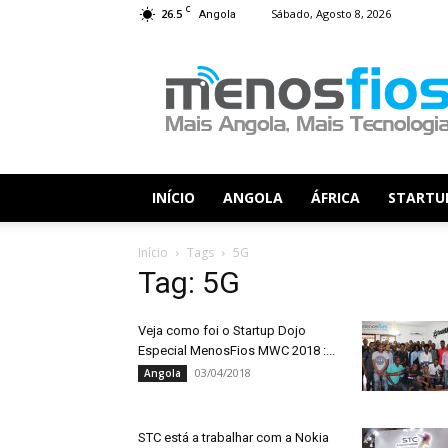
C
26.5
Sábado, Agosto 8, 2026
Angola
Menos
Fios
INÍCIO
ANGOLA
ÁFRICA
STARTU
Início
Tags
5G
Tag: 5G
Veja como foi o Startup Dojo
Especial MenosFios MWC 2018 :...
03/04/2018
Angola
STC está a trabalhar com a Nokia