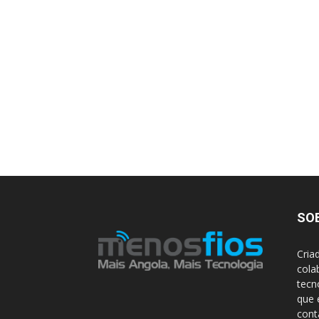
SO
Cria
cola
tecn
que 
con